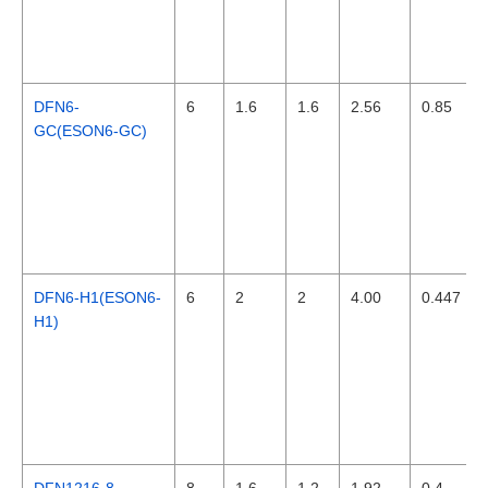
DFN6-
6
1.6
1.6
2.56
0.85
GC(ESON6-GC)
DFN6-H1(ESON6-
6
2
2
4.00
0.447
H1)