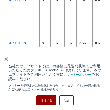
DFN1216-8
8
1.6
1.2
1.92
0.4
DFN1616-8
8
1.6
1.6
2.56
0.6
×
当社のウェブサイトでは、お客様に最適な状態でご利用
いただくためクッキー (Cookie) を使用しています。本ウ
ェブサイトをご利用いただく前に、
をお
クッキーポリシー
読みください。
クッキーを拒否または無効化した場合、本ウェブサイトの一部の機能
DFN1616-8-GM
8
1.6
1.6
2.56
0.4
がご利用いただけない可能性があります。
許可する
拒否