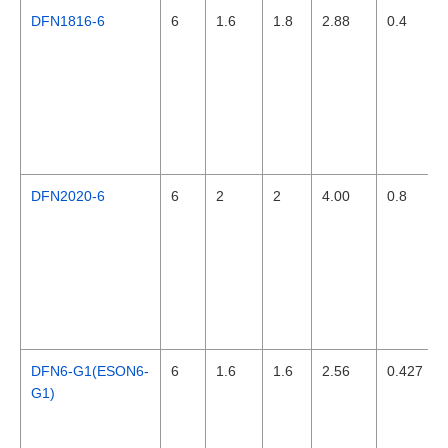
DFN1816-6
6
1.6
1.8
2.88
0.4
DFN2020-6
6
2
2
4.00
0.8
DFN6-G1(ESON6-
6
1.6
1.6
2.56
0.427
G1)