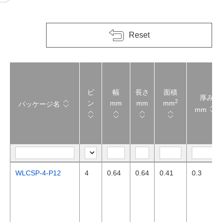
Reset
ピ
幅
長さ
面積
厚み
2
ン
mm
mm
mm
パッケージ名
mm
WLCSP-4-P12
4
0.64
0.64
0.41
0.3