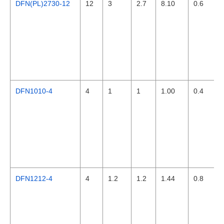
DFN(PL)2730-12
12
3
2.7
8.10
0.6
DFN1010-4
4
1
1
1.00
0.4
DFN1212-4
4
1.2
1.2
1.44
0.8