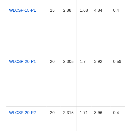
WLCSP-15-P1
15
2.88
1.68
4.84
0.4
WLCSP-20-P1
20
2.305
1.7
3.92
0.59
WLCSP-20-P2
20
2.315
1.71
3.96
0.4