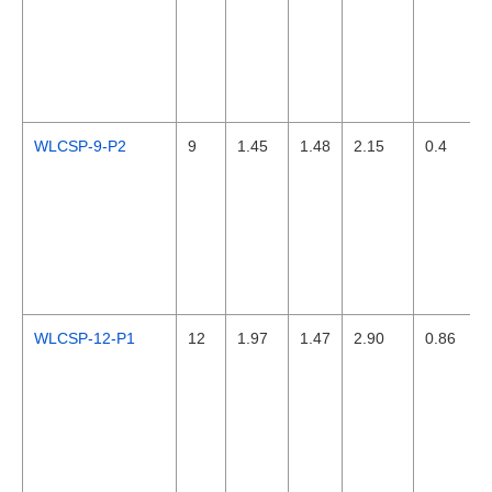
WLCSP-9-P2
9
1.45
1.48
2.15
0.4
WLCSP-12-P1
12
1.97
1.47
2.90
0.86