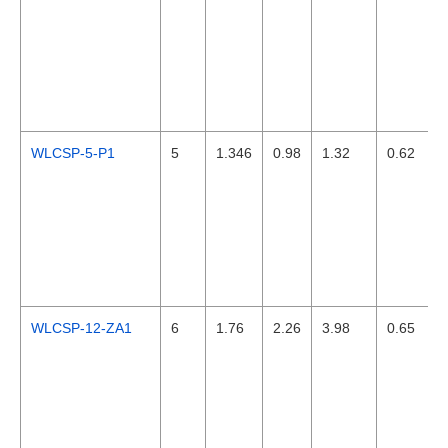
WLCSP-5-P1
5
1.346
0.98
1.32
0.62
WLCSP-12-ZA1
6
1.76
2.26
3.98
0.65