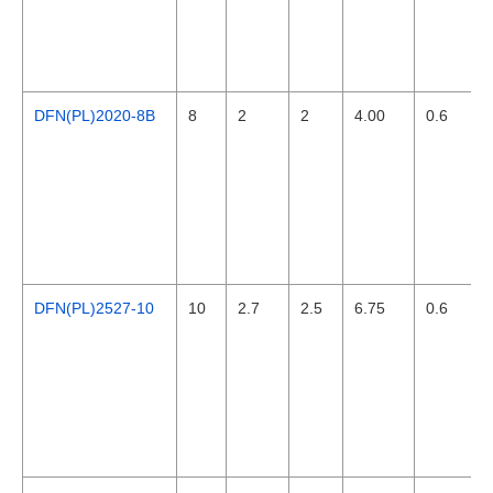
DFN(PL)2020-8B
8
2
2
4.00
0.6
DFN(PL)2527-10
10
2.7
2.5
6.75
0.6