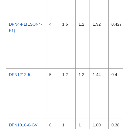
DFN4-F1(ESON4-
4
1.6
1.2
1.92
0.427
F1)
DFN1212-5
5
1.2
1.2
1.44
0.4
DFN1010-6-GV
6
1
1
1.00
0.38