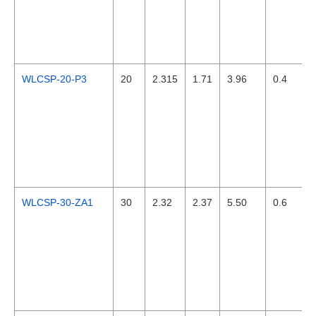
WLCSP-20-P3
20
2.315
1.71
3.96
0.4
WLCSP-30-ZA1
30
2.32
2.37
5.50
0.6