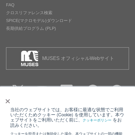
FAQ
クロスリファレンス検索
SPICE(マクロモデル)ダウンロード
長期供給プログラム (PLP)
MUSES オフィシャルWebサイト
×
当社のウェブサイトでは、お客様に最適な状態でご利用
個人情報保護について
ウェブサイト利用規約
いただくためクッキー (Cookie) を使用しています。本ウ
ェブサイトをご利用いただく前に、
をお
クッキーポリシー
クッキーポリシー
サイトマップ
読みください。
クッキーを拒否または無効化した場合、本ウェブサイトの一部の機能