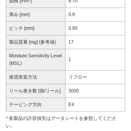
面積 [mm
]
8.70
厚み [mm]
0.9
ピッチ [mm]
0.95
製品質量 [mg] (参考値)
17
Moisture Sensitivity Level
1
(MSL)
推奨実装方法
リフロー
リール巻き数 [個/リール]
3000
テーピング方向
E4
* 各製品の許容損失はデータシートを参照してくださ
い。