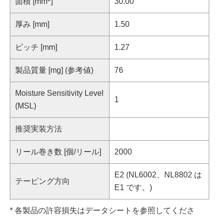
面積 [mm
]
30.00
厚み [mm]
1.50
ピッチ [mm]
1.27
製品質量 [mg] (参考値)
76
Moisture Sensitivity Level
1
(MSL)
推奨実装方法
リール巻き数 [個/リール]
2000
E2 (NL6002、NL8802 は
テーピング方向
E1 です。)
* 各製品の許容損失はデータシートを参照してくださ