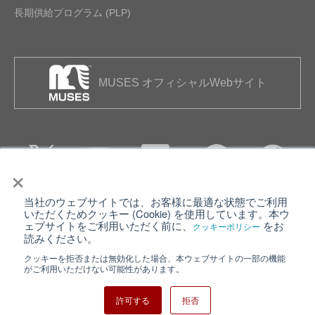
長期供給プログラム (PLP)
MUSES オフィシャルWebサイト
×
当社のウェブサイトでは、お客様に最適な状態でご利用
個人情報保護について
ウェブサイト利用規約
いただくためクッキー (Cookie) を使用しています。本ウ
ェブサイトをご利用いただく前に、
をお
クッキーポリシー
クッキーポリシー
サイトマップ
読みください。
クッキーを拒否または無効化した場合、本ウェブサイトの一部の機能
日清紡ホールディングス
がご利用いただけない可能性があります。
許可する
拒否
Copyright ⓒ Nisshinbo Micro Devices Inc. All Rights Reserved.