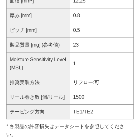
面積 [mm
]
12.25
厚み [mm]
0.8
ピッチ [mm]
0.5
製品質量 [mg] (参考値)
23
Moisture Sensitivity Level
1
(MSL)
推奨実装方法
リフロー:可
リール巻き数 [個/リール]
1500
テーピング方向
TE1/TE2
* 各製品の許容損失はデータシートを参照してくださ
い。