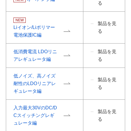
る
NEW
製品を見
Liイオン/Liポリマー
る
電池保護IC編
低消費電流 LDOリニ
製品を見
アレギュレータ編
る
低ノイズ、高ノイズ
製品を見
耐性のLDOリニアレ
る
ギュレータ編
入力最大30VのDC/D
製品を見
Cスイッチングレギ
る
ュレータ編