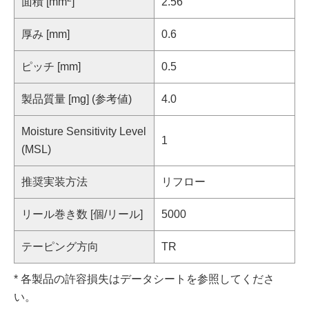
面積 [mm
]
2.56
厚み [mm]
0.6
ピッチ [mm]
0.5
製品質量 [mg] (参考値)
4.0
Moisture Sensitivity Level
1
(MSL)
推奨実装方法
リフロー
リール巻き数 [個/リール]
5000
テーピング方向
TR
* 各製品の許容損失はデータシートを参照してくださ
い。