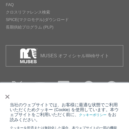
FAQ
クロスリファレンス検索
SPICE(マクロモデル)ダウンロード
長期供給プログラム (PLP)
MUSES オフィシャルWebサイト
×
当社のウェブサイトでは、お客様に最適な状態でご利用
個人情報保護について
ウェブサイト利用規約
いただくためクッキー (Cookie) を使用しています。本ウ
ェブサイトをご利用いただく前に、
をお
クッキーポリシー
クッキーポリシー
サイトマップ
読みください。
クッキーを拒否または無効化した場合、本ウェブサイトの一部の機能