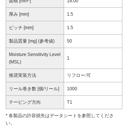
面積 [mm
]
18.00
厚み [mm]
1.5
ピッチ [mm]
1.5
製品質量 [mg] (参考値)
50
Moisture Sensitivity Level
1
(MSL)
推奨実装方法
リフロー:可
リール巻き数 [個/リール]
1000
テーピング方向
T1
* 各製品の許容損失はデータシートを参照してくださ
い。