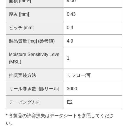
面積 [mm
]
4.00
厚み [mm]
0.43
ピッチ [mm]
0.4
製品質量 [mg] (参考値)
4.9
Moisture Sensitivity Level
1
(MSL)
推奨実装方法
リフロー:可
リール巻き数 [個/リール]
3000
テーピング方向
E2
* 各製品の許容損失はデータシートを参照してくださ
い。