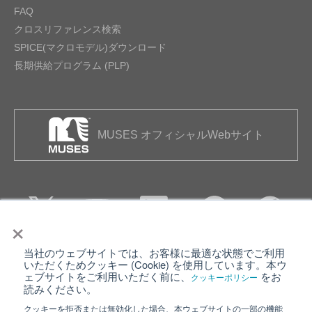
FAQ
クロスリファレンス検索
SPICE(マクロモデル)ダウンロード
長期供給プログラム (PLP)
MUSES オフィシャルWebサイト
×
当社のウェブサイトでは、お客様に最適な状態でご利用
個人情報保護について
ウェブサイト利用規約
いただくためクッキー (Cookie) を使用しています。本ウ
ェブサイトをご利用いただく前に、
をお
クッキーポリシー
クッキーポリシー
サイトマップ
読みください。
クッキーを拒否または無効化した場合、本ウェブサイトの一部の機能