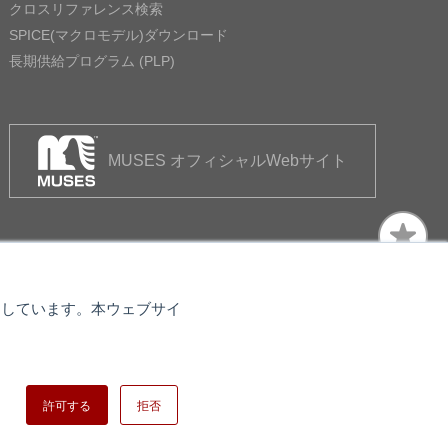
クロスリファレンス検索
SPICE(マクロモデル)ダウンロード
長期供給プログラム (PLP)
MUSES オフィシャルWebサイト
使用しています。本ウェブサイ
トマップ
日清紡ホールディングス
許可する
拒否