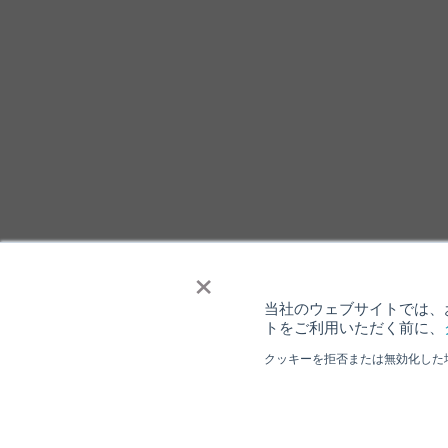
×
当社のウェブサイトでは、お
トをご利用いただく前に、
クッキーを拒否または無効化した
個人情報保護について
ウェブサイト
Copyright ⓒ Nisshinbo Micro Devices Inc. All Rights Reser