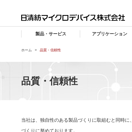
製品・サービス
アプリケーション
製品・サービス TOP
アプリケーション TOP
設計サポート TOP
品質・信頼性 TOP
購入 TOP
企業情報 TOP
ホーム
品質・信頼性
電子デバイス製品
品質グレード (電子デバイス製品)
電子デバイス製品
品質方針・マネジメントシステム
電子デバイス製品
トップメッセージ
マイクロ波製品
車載機器向けIC
マイクロ波製品
電子デバイス製品
マイクロ波製品
企業理念
品質・信頼性
ファウンドリサービス
産業機器向けIC
マイクロ波製品
会社概要
設計フローから探す (電子デバイス)
民生機器向けIC
事業領域
マイクロ波
事業拠点・関連会社
MUSESオフィシャルWebサイト
当社は、独自性のある製品づくりに取組むと同時に
IR情報
づくりに努めております。