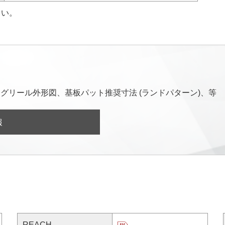
さい。
グリール外形図、基板パット推奨寸法 (ランドパターン)、等
報
REACH