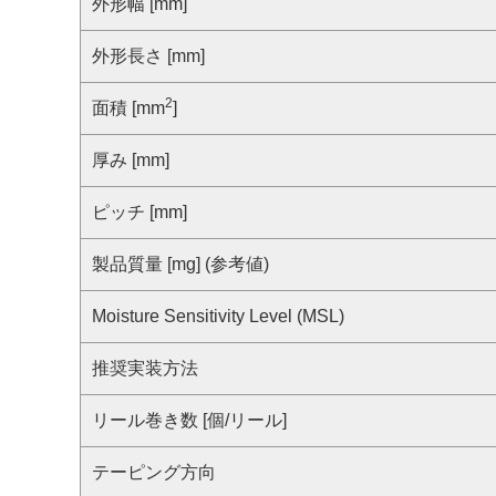
サステナビリティ
外形幅 [mm]
クロスリファレンス検索
コンプライアンス通報窓口
外形長さ [mm]
あなたの設計に合わせたサポートコンテンツ
早わかり日清紡マイクロデバイス
2
面積 [mm
]
厚み [mm]
ピッチ [mm]
製品質量 [mg] (参考値)
Moisture Sensitivity Level (MSL)
推奨実装方法
リール巻き数 [個/リール]
テーピング方向