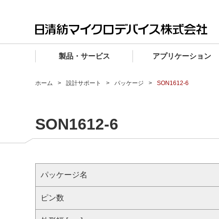
製品・サービス
アプリケーション
製品・サービス TOP
アプリケーション TOP
設計サポート TOP
品質・信頼性 TOP
購入 TOP
企業情報 TOP
ホーム
設計サポート
パッケージ
SON1612-6
電子デバイス製品
品質グレード (電子デバイス製品)
電子デバイス製品
品質方針・マネジメントシステム
電子デバイス製品
トップメッセージ
SON1612-6
マイクロ波製品
車載機器向けIC
マイクロ波製品
電子デバイス製品
マイクロ波製品
企業理念
ファウンドリサービス
産業機器向けIC
マイクロ波製品
会社概要
設計フローから探す (電子デバイス)
民生機器向けIC
事業領域
パッケージ名
マイクロ波
事業拠点・関連会社
MUSESオフィシャルWebサイト
ピン数
IR情報