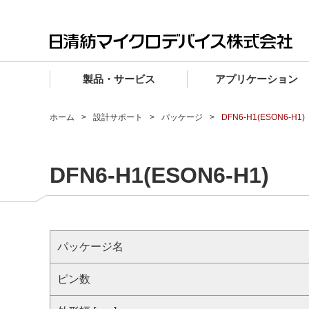
製品・サービス
アプリケーション
製品・サービス TOP
アプリケーション TOP
設計サポート TOP
品質・信頼性 TOP
購入 TOP
企業情報 TOP
ホーム
設計サポート
パッケージ
DFN6-H1(ESON6-H1)
電子デバイス製品
品質グレード (電子デバイス製品)
電子デバイス製品
品質方針・マネジメントシステム
電子デバイス製品
トップメッセージ
DFN6-H1(ESON6-H1)
マイクロ波製品
車載機器向けIC
マイクロ波製品
電子デバイス製品
マイクロ波製品
企業理念
ファウンドリサービス
産業機器向けIC
マイクロ波製品
会社概要
設計フローから探す (電子デバイス)
民生機器向けIC
事業領域
パッケージ名
マイクロ波
事業拠点・関連会社
MUSESオフィシャルWebサイト
ピン数
IR情報