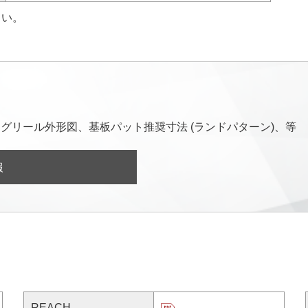
さい。
グリール外形図、基板パット推奨寸法 (ランドパターン)、等
報
REACH