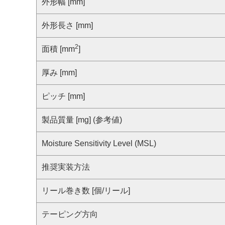
サステナビリティ
外形幅 [mm]
クロスリファレンス検索
コンプライアンス通報窓口
外形長さ [mm]
あなたの設計に合わせたサポートコンテンツ
早わかり日清紡マイクロデバイス
2
面積 [mm
]
厚み [mm]
ピッチ [mm]
製品質量 [mg] (参考値)
Moisture Sensitivity Level (MSL)
推奨実装方法
リール巻き数 [個/リール]
テーピング方向