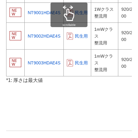
1Wクラス
920/240
NE
NT9001HDAE4S
民生用
W
整流用
00
scrollable
1mWクラ
920/240
NE
NT9002HDAE4S
民生用
ス
W
00
整流用
1mWクラ
920/240
NE
NT9003HDAE4S
民生用
ス
W
00
整流用
*1: 厚さは最大値