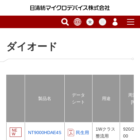
ダイオード
データ
周波
製品名
用途
シート
[MH
1Wクラス
920/240
NE
NT9000HDAE4S
民生用
W
整流用
00