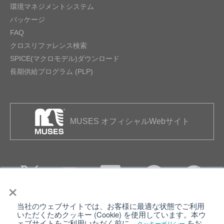
環境マネジメントシステム
パッケージ
FAQ
クロスリファレンス検索
SPICE(マクロモデル)ダウンロード
長期供給プログラム (PLP)
MUSES オフィシャルWebサイト
×
当社のウェブサイトでは、お客様に最適な状態でご利用
個人情報保護について
ウェブサイト利用規約
いただくためクッキー (Cookie) を使用しています。本ウ
ェブサイトをご利用いただく前に、
をお
クッキーポリシー