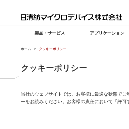
製品・サービス
アプリケーション
製品・サービス TOP
アプリケーション TOP
設計サポート TOP
品質・信頼性 TOP
購入 TOP
企業情報 TOP
ホーム
クッキーポリシー
電子デバイス製品
品質グレード (電子デバイス製品)
電子デバイス製品
品質方針・マネジメントシステム
電子デバイス製品
トップメッセージ
クッキーポリシー
マイクロ波製品
車載機器向けIC
マイクロ波製品
電子デバイス製品
マイクロ波製品
企業理念
ファウンドリサービス
産業機器向けIC
マイクロ波製品
会社概要
設計フローから探す (電子デバイス)
当社のウェブサイトでは、お客様に最適な状態でご利用
民生機器向けIC
事業領域
ーをお読みください。お客様の責任において「許可
マイクロ波
事業拠点・関連会社
MUSESオフィシャルWebサイト
IR情報