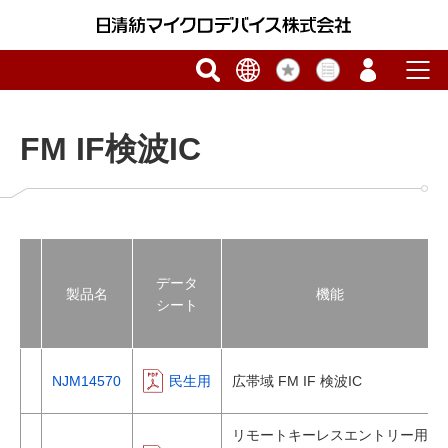
FM IF検波IC
データ
製品名
機能
シート
NJM14570
民生用
広帯域 FM IF 検波IC
リモートキーレスエントリー用