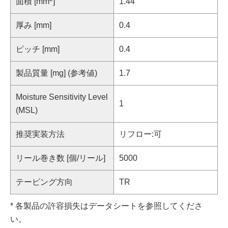
面積 [mm
]
1.44
厚み [mm]
0.4
ピッチ [mm]
0.4
製品質量 [mg] (参考値)
1.7
Moisture Sensitivity Level
1
(MSL)
推奨実装方法
リフロー:可
リール巻き数 [個/リール]
5000
テーピング方向
TR
* 各製品の許容損失はデータシートを参照してくださ
い。