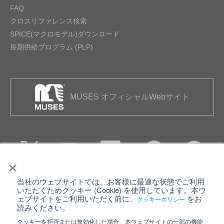
FAQ
クロスリファレンス検索
SPICE(マクロモデル)ダウンロード
長期供給プログラム (PLP)
MUSES オフィシャルWebサイト
×
当社のウェブサイトでは、お客様に最適な状態でご利用
個人情報保護について
ウェブサイト利用規約
いただくためクッキー (Cookie) を使用しています。本ウ
ェブサイトをご利用いただく前に、
をお
クッキーポリシー
クッキーポリシー
サイトマップ
読みください。
クッキーを拒否または無効化した場合、本ウェブサイトの一部の機能