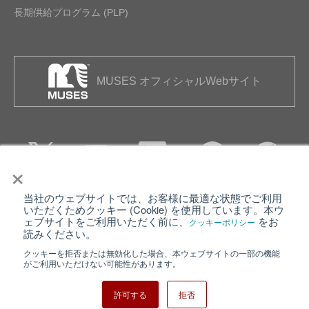
長期供給プログラム (PLP)
MUSES オフィシャルWebサイト
×
当社のウェブサイトでは、お客様に最適な状態でご利用
個人情報保護について
ウェブサイト利用規約
いただくためクッキー (Cookie) を使用しています。本ウ
ェブサイトをご利用いただく前に、
をお
クッキーポリシー
クッキーポリシー
サイトマップ
読みください。
クッキーを拒否または無効化した場合、本ウェブサイトの一部の機能
日清紡ホールディングス
がご利用いただけない可能性があります。
許可する
拒否
Copyright ⓒ Nisshinbo Micro Devices Inc. All Rights Reserved.