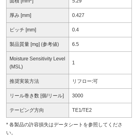
面積 [mm
]
5.29
厚み [mm]
0.427
ピッチ [mm]
0.4
製品質量 [mg] (参考値)
6.5
Moisture Sensitivity Level
1
(MSL)
推奨実装方法
リフロー:可
リール巻き数 [個/リール]
3000
テーピング方向
TE1/TE2
* 各製品の許容損失はデータシートを参照してくださ
い。