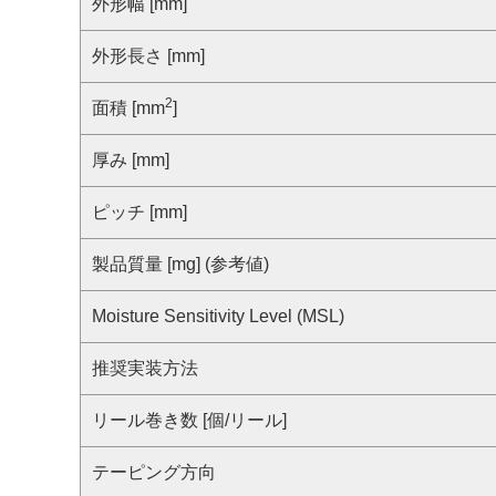
サステナビリティ
外形幅 [mm]
クロスリファレンス検索
コンプライアンス通報窓口
外形長さ [mm]
あなたの設計に合わせたサポートコンテンツ
早わかり日清紡マイクロデバイス
2
面積 [mm
]
厚み [mm]
ピッチ [mm]
製品質量 [mg] (参考値)
Moisture Sensitivity Level (MSL)
推奨実装方法
リール巻き数 [個/リール]
テーピング方向