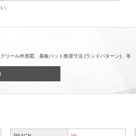
さい。
グリール外形図、基板パット推奨寸法 (ランドパターン)、等
報
REACH