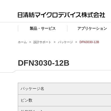
製品・サービス
アプリケーション
製品・サービス TOP
アプリケーション TOP
設計サポート TOP
品質・信頼性 TOP
購入 TOP
企業情報 TOP
ホーム
設計サポート
パッケージ
DFN3030-12B
電子デバイス製品
品質グレード (電子デバイス製品)
電子デバイス製品
品質方針・マネジメントシステム
電子デバイス製品
トップメッセージ
DFN3030-12B
マイクロ波製品
車載機器向けIC
マイクロ波製品
電子デバイス製品
マイクロ波製品
企業理念
ファウンドリサービス
産業機器向けIC
マイクロ波製品
会社概要
設計フローから探す (電子デバイス)
民生機器向けIC
事業領域
パッケージ名
マイクロ波
事業拠点・関連会社
MUSESオフィシャルWebサイト
ピン数
IR情報