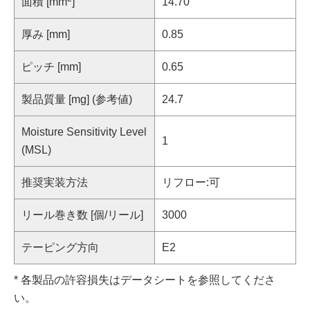
面積 [mm
]
14.70
厚み [mm]
0.85
ピッチ [mm]
0.65
製品質量 [mg] (参考値)
24.7
Moisture Sensitivity Level
1
(MSL)
推奨実装方法
リフロー:可
リール巻き数 [個/リール]
3000
テーピング方向
E2
* 各製品の許容損失はデータシートを参照してくださ
い。