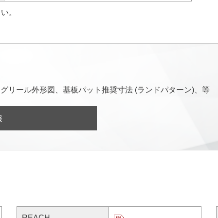
さい。
グリール外形図、基板パット推奨寸法 (ランドパターン)、等
報
REACH