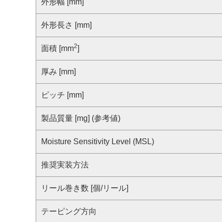
サステナビリティ
外形幅 [mm]
クロスリファレンス検索
コンプライアンス通報窓口
外形長さ [mm]
あなたの設計に合わせたサポートコンテンツ
早わかり日清紡マイクロデバイス
2
面積 [mm
]
厚み [mm]
ピッチ [mm]
製品質量 [mg] (参考値)
Moisture Sensitivity Level (MSL)
推奨実装方法
リール巻き数 [個/リール]
テーピング方向