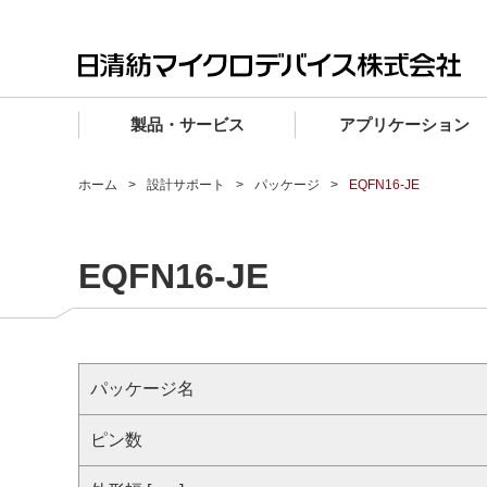
製品・サービス
アプリケーション
製品・サービス TOP
アプリケーション TOP
設計サポート TOP
品質・信頼性 TOP
購入 TOP
企業情報 TOP
ホーム
設計サポート
パッケージ
EQFN16-JE
電子デバイス製品
品質グレード (電子デバイス製品)
電子デバイス製品
品質方針・マネジメントシステム
電子デバイス製品
トップメッセージ
EQFN16-JE
マイクロ波製品
車載機器向けIC
マイクロ波製品
電子デバイス製品
マイクロ波製品
企業理念
ファウンドリサービス
産業機器向けIC
マイクロ波製品
会社概要
設計フローから探す (電子デバイス)
民生機器向けIC
事業領域
パッケージ名
マイクロ波
事業拠点・関連会社
MUSESオフィシャルWebサイト
ピン数
IR情報