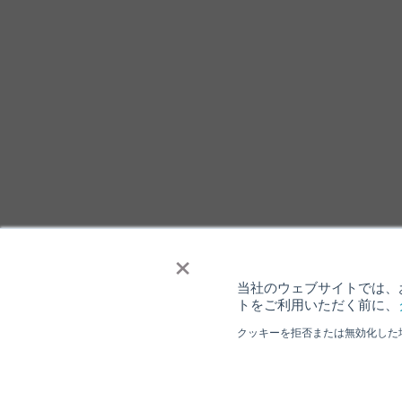
×
当社のウェブサイトでは、お
トをご利用いただく前に、
クッキーを拒否または無効化した
個人情報保護について
ウェブサイト
Copyright ⓒ Nisshinbo Micro Devices Inc. All Rights Reser