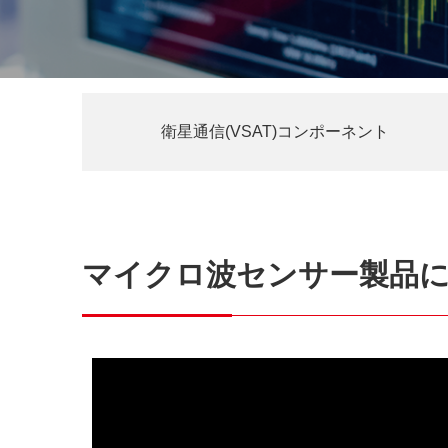
サステナビリティ
クロスリファレンス検索
コンプライアンス通報窓口
あなたの設計に合わせたサポートコンテンツ
早わかり日清紡マイクロデバイス
衛星通信(VSAT)コンポーネント
マイクロ波センサー製品につ