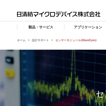
製品・サービス
アプリケーション
製品・サービス TOP
アプリケーション TOP
設計サポート TOP
品質・信頼性 TOP
購入 TOP
企業情報 TOP
ホーム
設計サポート
センサーモジュール(WaveEyes)
電子デバイス製品
品質グレード (電子デバイス製品)
電子デバイス製品
品質方針・マネジメントシステム
電子デバイス製品
トップメッセージ
マイクロ波製品
車載機器向けIC
マイクロ波製品
電子デバイス製品
マイクロ波製品
企業理念
ファウンドリサービス
産業機器向けIC
マイクロ波製品
会社概要
設計フローから探す (電子デバイス)
民生機器向けIC
事業領域
マイクロ波
事業拠点・関連会社
セ
MUSESオフィシャルWebサイト
IR情報