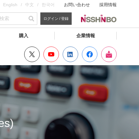
English
中文
한국어
お問い合わせ
採用情報
ログイン / 登録
購入
企業情報
s)