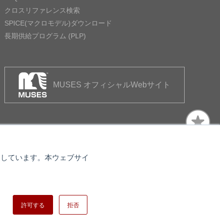
クロスリファレンス検索
SPICE(マクロモデル)ダウンロード
長期供給プログラム (PLP)
MUSES オフィシャルWebサイト
使用しています。本ウェブサイ
トマップ
日清紡ホールディングス
許可する
拒否