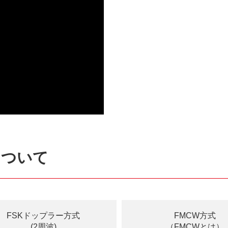
について
FSKドップラー方式
FMCW方式
(2周波)
（FMCWとは）