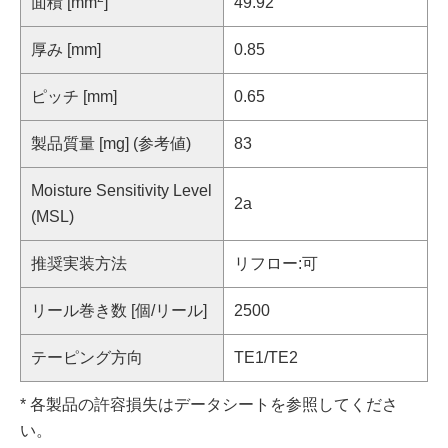
面積 [mm
]
49.92
厚み [mm]
0.85
ピッチ [mm]
0.65
製品質量 [mg] (参考値)
83
Moisture Sensitivity Level
2a
(MSL)
推奨実装方法
リフロー:可
リール巻き数 [個/リール]
2500
テーピング方向
TE1/TE2
* 各製品の許容損失はデータシートを参照してくださ
い。