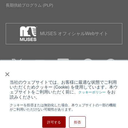
長期供給プログラム (PLP)
MUSES オフィシャルWebサイト
×
当社のウェブサイトでは、お客様に最適な状態でご利用
個人情報保護について
ウェブサイト利用規約
いただくためクッキー (Cookie) を使用しています。本ウ
ェブサイトをご利用いただく前に、
をお
クッキーポリシー
クッキーポリシー
サイトマップ
読みください。
クッキーを拒否または無効化した場合、本ウェブサイトの一部の機能
日清紡ホールディングス
がご利用いただけない可能性があります。
許可する
拒否
Copyright ⓒ Nisshinbo Micro Devices Inc. All Rights Reserved.