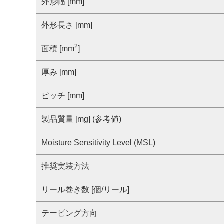
サステナビリティ
外形幅 [mm]
クロスリファレンス検索
コンプライアンス通報窓口
外形長さ [mm]
あなたの設計に合わせたサポートコンテンツ
早わかり日清紡マイクロデバイス
2
面積 [mm
]
厚み [mm]
ピッチ [mm]
製品質量 [mg] (参考値)
Moisture Sensitivity Level (MSL)
推奨実装方法
リール巻き数 [個/リール]
テーピング方向