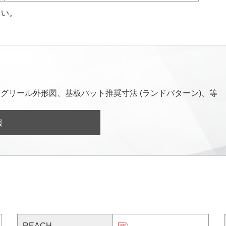
さい。
グリール外形図、基板パット推奨寸法 (ランドパターン)、等
報
REACH