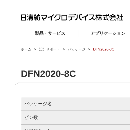
製品・サービス
アプリケーション
製品・サービス TOP
アプリケーション TOP
設計サポート TOP
品質・信頼性 TOP
購入 TOP
企業情報 TOP
ホーム
設計サポート
パッケージ
DFN2020-8C
電子デバイス製品
品質グレード (電子デバイス製品)
電子デバイス製品
品質方針・マネジメントシステム
電子デバイス製品
トップメッセージ
DFN2020-8C
マイクロ波製品
車載機器向けIC
マイクロ波製品
電子デバイス製品
マイクロ波製品
企業理念
ファウンドリサービス
産業機器向けIC
マイクロ波製品
会社概要
設計フローから探す (電子デバイス)
民生機器向けIC
事業領域
パッケージ名
マイクロ波
事業拠点・関連会社
MUSESオフィシャルWebサイト
ピン数
IR情報