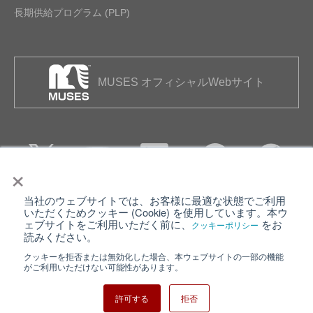
長期供給プログラム (PLP)
MUSES オフィシャルWebサイト
×
当社のウェブサイトでは、お客様に最適な状態でご利用
個人情報保護について
ウェブサイト利用規約
いただくためクッキー (Cookie) を使用しています。本ウ
ェブサイトをご利用いただく前に、
をお
クッキーポリシー
クッキーポリシー
サイトマップ
読みください。
クッキーを拒否または無効化した場合、本ウェブサイトの一部の機能
日清紡ホールディングス
がご利用いただけない可能性があります。
許可する
拒否
Copyright ⓒ Nisshinbo Micro Devices Inc. All Rights Reserved.