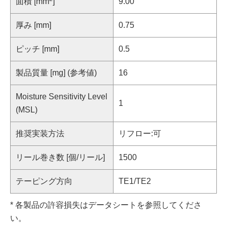
面積 [mm
]
9.00
厚み [mm]
0.75
ピッチ [mm]
0.5
製品質量 [mg] (参考値)
16
Moisture Sensitivity Level
1
(MSL)
推奨実装方法
リフロー:可
リール巻き数 [個/リール]
1500
テーピング方向
TE1/TE2
* 各製品の許容損失はデータシートを参照してくださ
い。