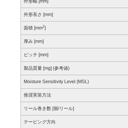
サステナビリティ
外形幅 [mm]
クロスリファレンス検索
コンプライアンス通報窓口
外形長さ [mm]
あなたの設計に合わせたサポートコンテンツ
早わかり日清紡マイクロデバイス
2
面積 [mm
]
厚み [mm]
ピッチ [mm]
製品質量 [mg] (参考値)
Moisture Sensitivity Level (MSL)
推奨実装方法
リール巻き数 [個/リール]
テーピング方向