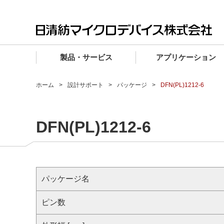
製品・サービス
アプリケーション
製品・サービス TOP
アプリケーション TOP
設計サポート TOP
品質・信頼性 TOP
購入 TOP
企業情報 TOP
ホーム
設計サポート
パッケージ
DFN(PL)1212-6
電子デバイス製品
品質グレード (電子デバイス製品)
電子デバイス製品
品質方針・マネジメントシステム
電子デバイス製品
トップメッセージ
DFN(PL)1212-6
マイクロ波製品
車載機器向けIC
マイクロ波製品
電子デバイス製品
マイクロ波製品
企業理念
ファウンドリサービス
産業機器向けIC
マイクロ波製品
会社概要
設計フローから探す (電子デバイス)
民生機器向けIC
事業領域
パッケージ名
マイクロ波
事業拠点・関連会社
MUSESオフィシャルWebサイト
ピン数
IR情報