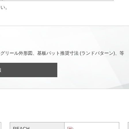
さい。
グリール外形図、基板パット推奨寸法 (ランドパターン)、等
報
REACH