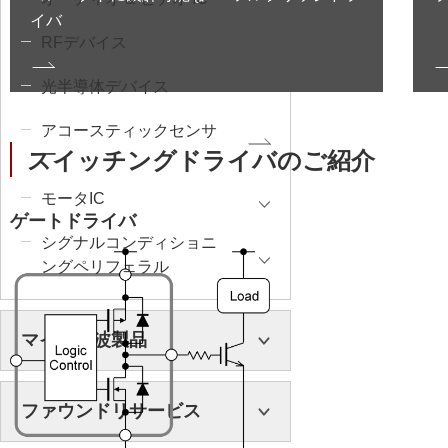
イバ
RFデバイス
光半導体デバイス
アコースティックセンサ
ー
スイッチングドライバのご紹介
モータIC
ゲートドライバ
シグナルコンディショニ
ングペリフェラル
マイクロ波製品
ファウンドリサービス