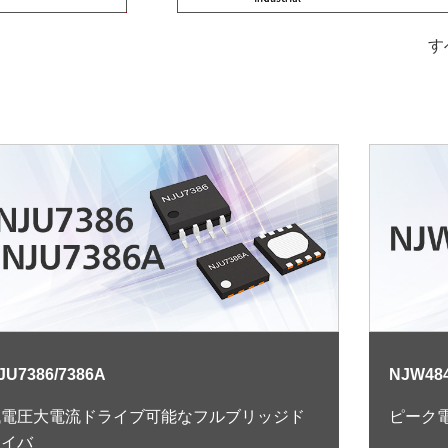
す
JU7386/7386A
NJW48
低電圧大電流ドライブ可能なフルブリッジド
ピーク
ライバ