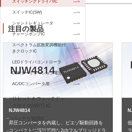
スイッチングドライバIC
スイッチIC(SW)
シャントレギュレータ
注目の製品
チャージポンプIC
スペクトラム拡散変調機能付
きクロックIC
LEDドライバコントローラ
DDRターミネーション電源
AC/DCコンバータ用
リセット & ウォッチドッ
グタイマ(WDT) IC
NJW4814
N
バッテリ管理IC
昇圧コンバータを内蔵し、ピエゾ駆動回路を
コンパクトに設計可能な2chフルブリッジドラ
オーディオ & ビデオ IC