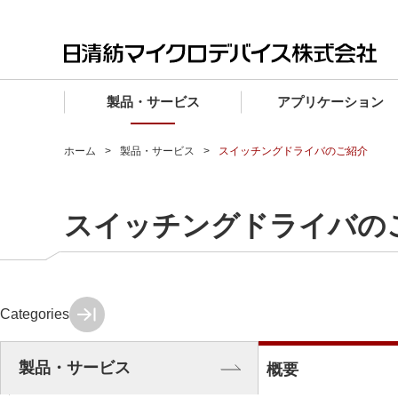
製品・サービス
アプリケーション
製品・サービス TOP
アプリケーション TOP
設計サポート TOP
品質・信頼性 TOP
購入 TOP
企業情報 TOP
ホーム
製品・サービス
スイッチングドライバのご紹介
電子デバイス製品
品質グレード (電子デバイス製品)
電子デバイス製品
品質方針・マネジメントシステム
電子デバイス製品
トップメッセージ
スイッチングドライバの
マイクロ波製品
車載機器向けIC
マイクロ波製品
電子デバイス製品
マイクロ波製品
企業理念
ファウンドリサービス
産業機器向けIC
マイクロ波製品
会社概要
設計フローから探す (電子デバイス)
民生機器向けIC
事業領域
Categories
マイクロ波
事業拠点・関連会社
MUSESオフィシャルWebサイト
IR情報
製品・サービス
概要