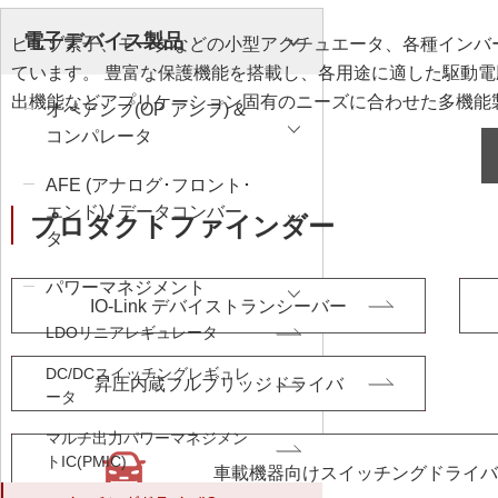
サステナビリティ
クロスリファレンス検索
電子デバイス製品
ピエゾ素子、モータなどの小型アクチュエータ、各種インバ
コンプライアンス通報窓口
あなたの設計に合わせたサポートコンテンツ
ています。 豊富な保護機能を搭載し、各用途に適した駆動電
早わかり日清紡マイクロデバイス
出機能などアプリケーション固有のニーズに合わせた多機能
オペアンプ(OP アンプ) &
コンパレータ
AFE (アナログ･フロント･
エンド) / データコンバー
プロダクトファインダー
タ
パワーマネジメント
IO-Link デバイストランシーバー
LDOリニアレギュレータ
DC/DCスイッチングレギュレ
昇圧内蔵フルブリッジドライバ
ータ
マルチ出力パワーマネジメン
トIC(PMIC)
車載機器向けスイッチングドライバ