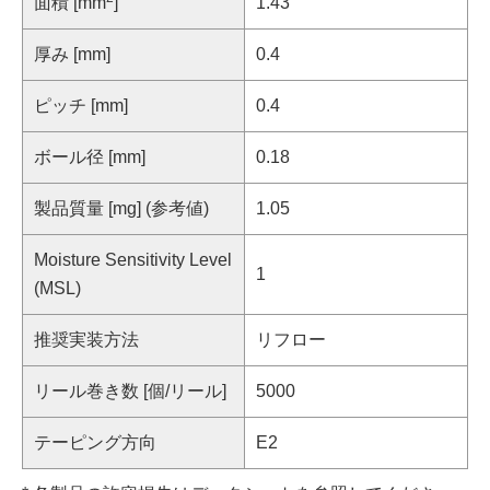
面積 [mm
]
1.43
厚み [mm]
0.4
ピッチ [mm]
0.4
ボール径 [mm]
0.18
製品質量 [mg] (参考値)
1.05
Moisture Sensitivity Level
1
(MSL)
推奨実装方法
リフロー
リール巻き数 [個/リール]
5000
テーピング方向
E2