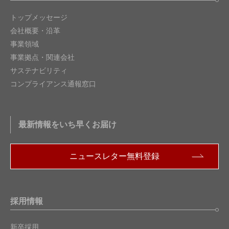
パワーマネジメント
トップメッセージ
リセット & ウォッチドッグタイマ(WDT) IC
会社概要・沿革
事業領域
バッテリ管理IC
事業拠点・関連会社
オーディオ & ビデオ IC
サステナビリティ
コンプライアンス通報窓口
RFデバイス
光半導体デバイス
最新情報をいち早くお届け
アコースティックセンサー
ニュースレター無料登録
モータIC
シグナルコンディショニングペリフェラル
採用情報
新卒採用