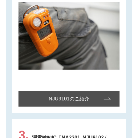
NJU9101のご紹介
3.
漏電検知IC「NA2201, NJU9102 /