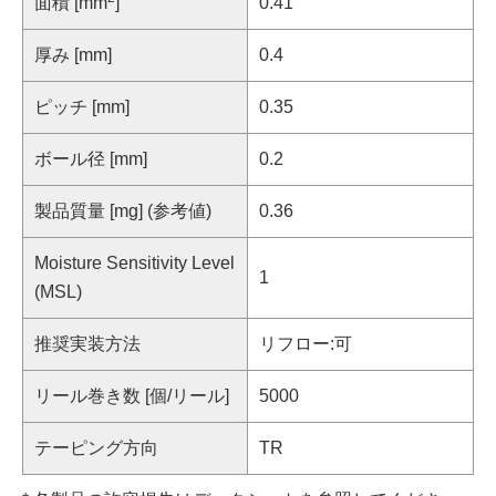
面積 [mm
]
0.41
厚み [mm]
0.4
ピッチ [mm]
0.35
ボール径 [mm]
0.2
製品質量 [mg] (参考値)
0.36
Moisture Sensitivity Level
1
(MSL)
推奨実装方法
リフロー:可
リール巻き数 [個/リール]
5000
テーピング方向
TR