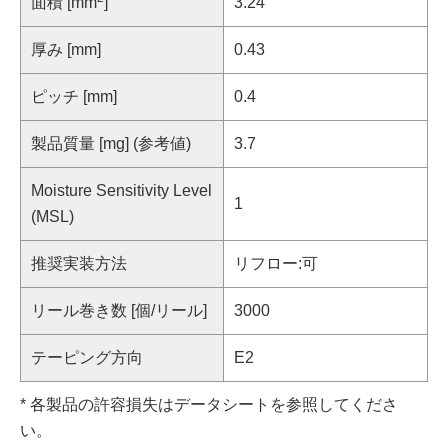
面積 [mm
]
3.24
厚み [mm]
0.43
ピッチ [mm]
0.4
製品質量 [mg] (参考値)
3.7
Moisture Sensitivity Level
1
(MSL)
推奨実装方法
リフロー:可
リール巻き数 [個/リール]
3000
テーピング方向
E2
* 各製品の許容損失はデータシートを参照してくださ
い。