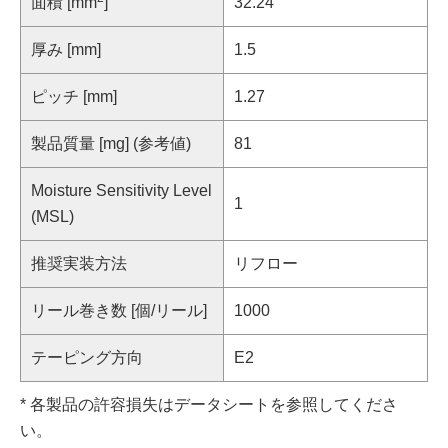
面積 [mm
]
32.24
厚み [mm]
1.5
ピッチ [mm]
1.27
製品質量 [mg] (参考値)
81
Moisture Sensitivity Level
1
(MSL)
推奨実装方法
リフロー
リール巻き数 [個/リール]
1000
テーピング方向
E2
* 各製品の許容損失はデータシートを参照してくださ
い。