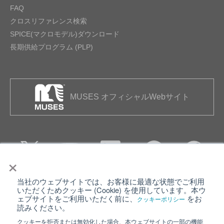
FAQ
クロスリファレンス検索
SPICE(マクロモデル)ダウンロード
長期供給プログラム (PLP)
MUSES オフィシャルWebサイト
×
当社のウェブサイトでは、お客様に最適な状態でご利用
個人情報保護について
ウェブサイト利用規約
いただくためクッキー (Cookie) を使用しています。本ウ
ェブサイトをご利用いただく前に、
をお
クッキーポリシー
クッキーポリシー
サイトマップ
読みください。
クッキーを拒否または無効化した場合、本ウェブサイトの一部の機能