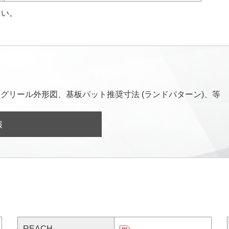
さい。
グリール外形図、基板パット推奨寸法 (ランドパターン)、等
報
REACH