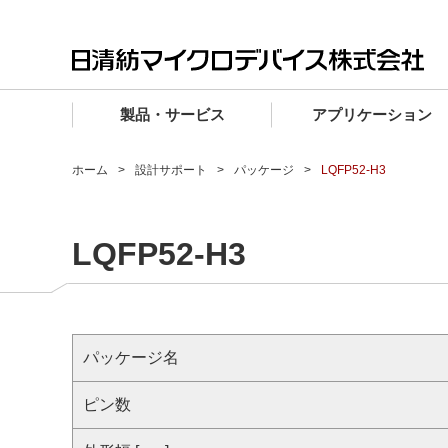
製品・サービス
アプリケーション
製品・サービス TOP
アプリケーション TOP
設計サポート TOP
品質・信頼性 TOP
購入 TOP
企業情報 TOP
ホーム
設計サポート
パッケージ
LQFP52-H3
電子デバイス製品
品質グレード (電子デバイス製品)
電子デバイス製品
品質方針・マネジメントシステム
電子デバイス製品
トップメッセージ
LQFP52-H3
マイクロ波製品
車載機器向けIC
マイクロ波製品
電子デバイス製品
マイクロ波製品
企業理念
ファウンドリサービス
産業機器向けIC
マイクロ波製品
会社概要
設計フローから探す (電子デバイス)
民生機器向けIC
事業領域
パッケージ名
マイクロ波
事業拠点・関連会社
MUSESオフィシャルWebサイト
ピン数
IR情報