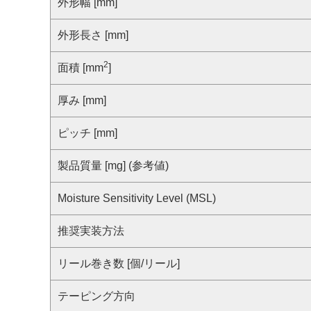
サステナビリティ
外形幅 [mm]
クロスリファレンス検索
コンプライアンス通報窓口
外形長さ [mm]
あなたの設計に合わせたサポートコンテンツ
早わかり日清紡マイクロデバイス
2
面積 [mm
]
厚み [mm]
ピッチ [mm]
製品質量 [mg] (参考値)
Moisture Sensitivity Level (MSL)
推奨実装方法
リール巻き数 [個/リール]
テーピング方向