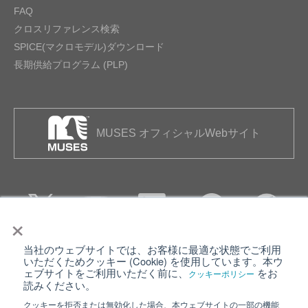
FAQ
クロスリファレンス検索
SPICE(マクロモデル)ダウンロード
長期供給プログラム (PLP)
MUSES オフィシャルWebサイト
×
当社のウェブサイトでは、お客様に最適な状態でご利用
個人情報保護について
ウェブサイト利用規約
いただくためクッキー (Cookie) を使用しています。本ウ
ェブサイトをご利用いただく前に、
をお
クッキーポリシー
クッキーポリシー
サイトマップ
読みください。
クッキーを拒否または無効化した場合、本ウェブサイトの一部の機能