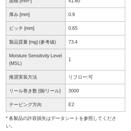
面積 [mm
]
41.60
厚み [mm]
0.9
ピッチ [mm]
0.65
製品質量 [mg] (参考値)
73.4
Moisture Sensitivity Level
1
(MSL)
推奨実装方法
リフロー:可
リール巻き数 [個/リール]
3000
テーピング方向
E2
* 各製品の許容損失はデータシートを参照してくださ
い。