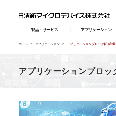
製品・サービス
アプリケーション
製品・サービス TOP
アプリケーション TOP
設計サポート TOP
品質・信頼性 TOP
購入 TOP
企業情報 TOP
ホーム
アプリケーション
アプリケーションブロック図 (産機
電子デバイス製品
品質グレード (電子デバイス製品)
電子デバイス製品
品質方針・マネジメントシステム
電子デバイス製品
トップメッセージ
マイクロ波製品
車載機器向けIC
マイクロ波製品
電子デバイス製品
マイクロ波製品
企業理念
アプリケーションブロック
ファウンドリサービス
産業機器向けIC
マイクロ波製品
会社概要
設計フローから探す (電子デバイス)
民生機器向けIC
事業領域
マイクロ波
事業拠点・関連会社
MUSESオフィシャルWebサイト
IR情報