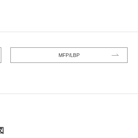
MFP/LBP
図