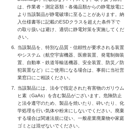
は、作業者・測定器類・各備品類からの静電放電に
より当該製品が静電破壊に至ることがあります。納
入仕様書等に記載のESDクラスを超えた条件下で
の取り扱いは避け、適切に静電対策を実施してくだ
さい。
当該製品を、特別な品質・信頼性が要求される装置
やシステム（航空宇宙機器、医療装置、発電制御装
置、自動車・鉄道等輸送機器、安全装置、防災／防
犯装置など）にご使用になる場合は、事前に当社営
業窓口にご相談ください。
当該製品には、法令で指定された有害物のガリウム
ヒ素（GaAs）を含む製品がございます。危険防止
と法令遵守のため、製品を焼いたり、砕いたり、化
学処理を行い気体や粉末にしないでください。廃棄
する場合は関連法規に従い、一般産業廃棄物や家庭
ゴミとは混ぜないでください。