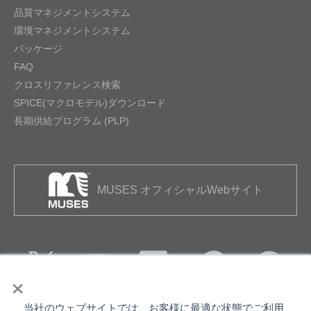
品質マネジメントシステム
環境マネジメントシステム
パッケージ
FAQ
クロスリファレンス検索
SPICE(マクロモデル)ダウンロード
長期供給プログラム (PLP)
MUSES オフィシャルWebサイト
×
当社のウェブサイトでは、お客様に最適な状態でご利用