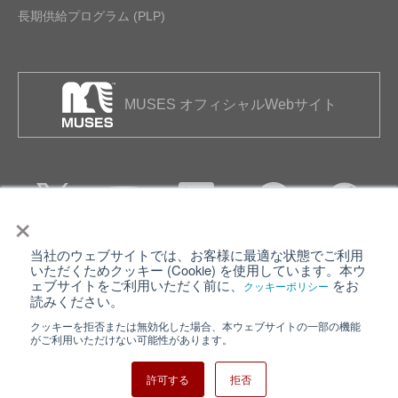
長期供給プログラム (PLP)
MUSES オフィシャルWebサイト
×
当社のウェブサイトでは、お客様に最適な状態でご利用
個人情報保護について
ウェブサイト利用規約
いただくためクッキー (Cookie) を使用しています。本ウ
ェブサイトをご利用いただく前に、
をお
クッキーポリシー
クッキーポリシー
サイトマップ
読みください。
クッキーを拒否または無効化した場合、本ウェブサイトの一部の機能
日清紡ホールディングス
がご利用いただけない可能性があります。
許可する
拒否
Copyright ⓒ Nisshinbo Micro Devices Inc. All Rights Reserved.