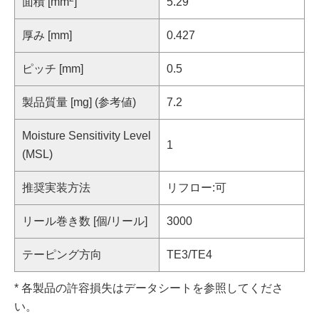
面積 [mm
]
5.29
厚み [mm]
0.427
ピッチ [mm]
0.5
製品質量 [mg] (参考値)
7.2
Moisture Sensitivity Level
1
(MSL)
推奨実装方法
リフロー:可
リール巻き数 [個/リール]
3000
テーピング方向
TE3/TE4
* 各製品の許容損失はデータシートを参照してくださ
い。