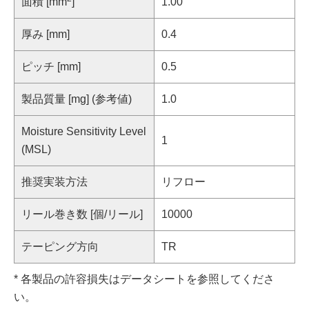
面積 [mm
]
1.00
厚み [mm]
0.4
ピッチ [mm]
0.5
製品質量 [mg] (参考値)
1.0
Moisture Sensitivity Level
1
(MSL)
推奨実装方法
リフロー
リール巻き数 [個/リール]
10000
テーピング方向
TR
* 各製品の許容損失はデータシートを参照してくださ
い。