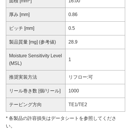
面積 [mm
]
16.00
厚み [mm]
0.86
ピッチ [mm]
0.5
製品質量 [mg] (参考値)
28.9
Moisture Sensitivity Level
1
(MSL)
推奨実装方法
リフロー:可
リール巻き数 [個/リール]
1000
テーピング方向
TE1/TE2
* 各製品の許容損失はデータシートを参照してくださ
い。