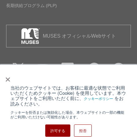
長期供給プログラム (PLP)
MUSES オフィシャルWebサイト
×
当社のウェブサイトでは、お客様に最適な状態でご利用
個人情報保護について
ウェブサイト利用規約
いただくためクッキー (Cookie) を使用しています。本ウ
ェブサイトをご利用いただく前に、
をお
クッキーポリシー
クッキーポリシー
サイトマップ
読みください。
クッキーを拒否または無効化した場合、本ウェブサイトの一部の機能
日清紡ホールディングス
がご利用いただけない可能性があります。
許可する
拒否
Copyright ⓒ Nisshinbo Micro Devices Inc. All Rights Reserved.