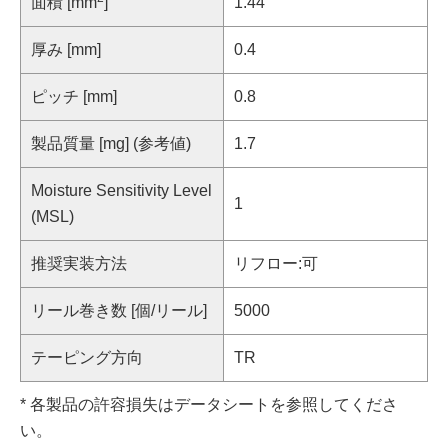
面積 [mm
]
1.44
厚み [mm]
0.4
ピッチ [mm]
0.8
製品質量 [mg] (参考値)
1.7
Moisture Sensitivity Level
1
(MSL)
推奨実装方法
リフロー:可
リール巻き数 [個/リール]
5000
テーピング方向
TR
* 各製品の許容損失はデータシートを参照してくださ
い。