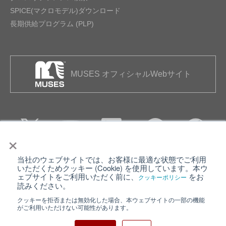
SPICE(マクロモデル)ダウンロード
長期供給プログラム (PLP)
MUSES オフィシャルWebサイト
×
当社のウェブサイトでは、お客様に最適な状態でご利用
個人情報保護について
ウェブサイト利用規約
いただくためクッキー (Cookie) を使用しています。本ウ
ェブサイトをご利用いただく前に、
をお
クッキーポリシー
クッキーポリシー
サイトマップ
読みください。
クッキーを拒否または無効化した場合、本ウェブサイトの一部の機能
日清紡ホールディングス
がご利用いただけない可能性があります。