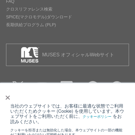
FAQ
クロスリファレンス検索
SPICE(マクロモデル)ダウンロード
長期供給プログラム (PLP)
MUSES オフィシャルWebサイト
×
当社のウェブサイトでは、お客様に最適な状態でご利用
個人情報保護について
ウェブサイト利用規約
いただくためクッキー (Cookie) を使用しています。本ウ
ェブサイトをご利用いただく前に、
をお
クッキーポリシー
クッキーポリシー
サイトマップ
読みください。
クッキーを拒否または無効化した場合、本ウェブサイトの一部の機能
日清紡ホールディングス
がご利用いただけない可能性があります。