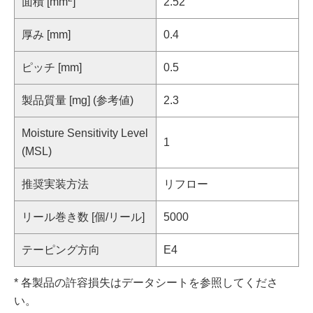
面積 [mm
]
2.52
厚み [mm]
0.4
ピッチ [mm]
0.5
製品質量 [mg] (参考値)
2.3
Moisture Sensitivity Level
1
(MSL)
推奨実装方法
リフロー
リール巻き数 [個/リール]
5000
テーピング方向
E4
* 各製品の許容損失はデータシートを参照してくださ
い。