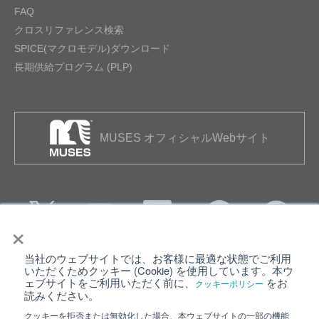
FAQ
クロスリファレンス検索
SPICE(マクロモデル)ダウンロード
長期供給プログラム (PLP)
MUSES オフィシャルWebサイト
×
当社のウェブサイトでは、お客様に最適な状態でご利用
個人情報保護について
ウェブサイト利用規約
いただくためクッキー (Cookie) を使用しています。本ウ
ェブサイトをご利用いただく前に、
をお
クッキーポリシー
クッキーポリシー
サイトマップ
読みください。
クッキーを拒否または無効化した場合、本ウェブサイトの一部の機能