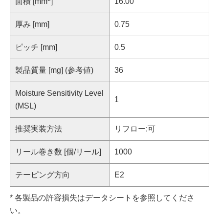
面積 [mm
]
16.00
厚み [mm]
0.75
ピッチ [mm]
0.5
製品質量 [mg] (参考値)
36
Moisture Sensitivity Level
1
(MSL)
推奨実装方法
リフロー:可
リール巻き数 [個/リール]
1000
テーピング方向
E2
* 各製品の許容損失はデータシートを参照してくださ
い。