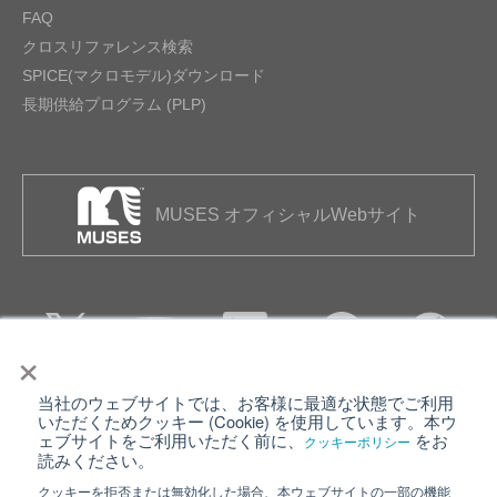
FAQ
クロスリファレンス検索
SPICE(マクロモデル)ダウンロード
長期供給プログラム (PLP)
MUSES オフィシャルWebサイト
×
当社のウェブサイトでは、お客様に最適な状態でご利用
個人情報保護について
ウェブサイト利用規約
いただくためクッキー (Cookie) を使用しています。本ウ
ェブサイトをご利用いただく前に、
をお
クッキーポリシー
クッキーポリシー
サイトマップ
読みください。
クッキーを拒否または無効化した場合、本ウェブサイトの一部の機能