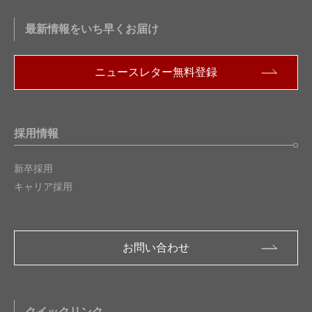
スペクトラム拡散変調機能付きクロックIC
最新情報をいち早くお届け
LEDドライバコントローラ
DDRターミネーション電源
ニュースレター無料登録
AC/DCコンバータ用
リセット & ウォッチドッグタイマ(WDT) IC
採用情報
バッテリ管理IC
新卒採用
オーディオ & ビデオ IC
キャリア採用
RFデバイス
光半導体デバイス
お問い合わせ
アコースティックセンサー
モータIC
クイックリンク