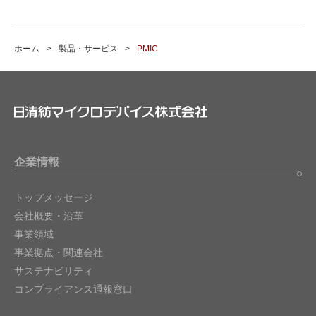
オペアンプ(OP アンプ) & コンパレータ
ホーム
製品・サービス
PMIC
AFE (アナログ･フロント･エンド) / データコ
ンバータ
パワーマネジメント
LDOリニアレギュレータ
企業情報
DC/DCスイッチングレギュレータ
マルチ出力パワーマネジメントIC(PMIC)
トップメッセージ
会社概要・沿革
スイッチングドライバIC
事業領域
スイッチIC(SW)
事業拠点・関連会社
サステナビリティ
シャントレギュレータ
コンプライアンス通報窓口
チャージポンプIC