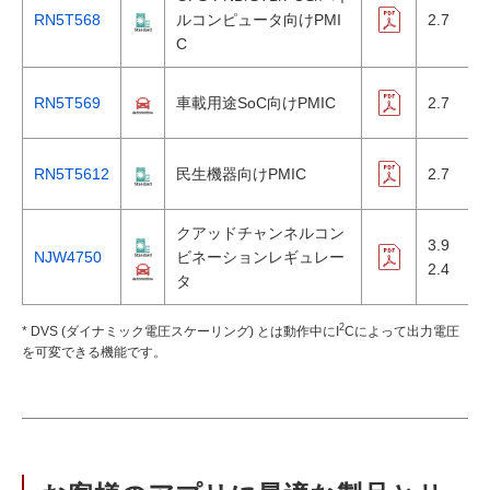
RN5T568
ルコンピュータ向けPMI
2.7
5
C
RN5T569
車載用途SoC向けPMIC
2.7
5
RN5T5612
民生機器向けPMIC
2.7
5
クアッドチャンネルコン
3.9
NJW4750
ビネーションレギュレー
2.4
5
タ
2
* DVS (ダイナミック電圧スケーリング) とは動作中にI
Cによって出力電圧
を可変できる機能です。