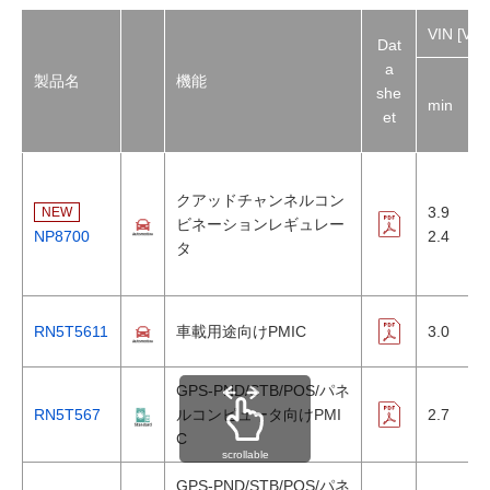
VIN [V]
Dat
a
製品名
機能
she
min
et
クアッドチャンネルコン
3.9
NEW
ビネーションレギュレー
NP8700
2.4
5
タ
RN5T5611
車載用途向けPMIC
3.0
5
GPS-PND/STB/POS/パネ
RN5T567
ルコンピュータ向けPMI
2.7
5
C
scrollable
GPS-PND/STB/POS/パネ