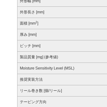
サステナビリティ
外形幅 [mm]
クロスリファレンス検索
コンプライアンス通報窓口
外形長さ [mm]
あなたの設計に合わせたサポートコンテンツ
早わかり日清紡マイクロデバイス
2
面積 [mm
]
厚み [mm]
ピッチ [mm]
製品質量 [mg] (参考値)
Moisture Sensitivity Level (MSL)
推奨実装方法
リール巻き数 [個/リール]
テーピング方向