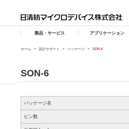
製品・サービス
アプリケーション
製品・サービス TOP
アプリケーション TOP
設計サポート TOP
品質・信頼性 TOP
購入 TOP
企業情報 TOP
ホーム
設計サポート
パッケージ
SON-6
電子デバイス製品
品質グレード (電子デバイス製品)
電子デバイス製品
品質方針・マネジメントシステム
電子デバイス製品
トップメッセージ
SON-6
マイクロ波製品
車載機器向けIC
マイクロ波製品
電子デバイス製品
マイクロ波製品
企業理念
ファウンドリサービス
産業機器向けIC
マイクロ波製品
会社概要
設計フローから探す (電子デバイス)
民生機器向けIC
事業領域
パッケージ名
マイクロ波
事業拠点・関連会社
MUSESオフィシャルWebサイト
ピン数
IR情報