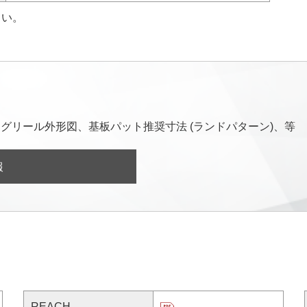
さい。
グリール外形図、基板パット推奨寸法 (ランドパターン)、等
報
REACH