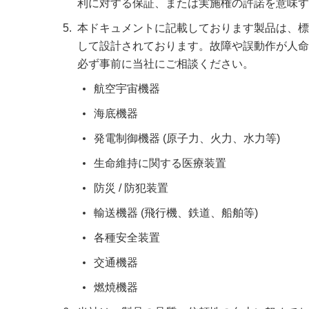
利に対する保証、または実施権の許諾を意味す
本ドキュメントに記載しております製品は、標
して設計されております。故障や誤動作が人命
必ず事前に当社にご相談ください。
航空宇宙機器
海底機器
発電制御機器 (原子力、火力、水力等)
生命維持に関する医療装置
防災 / 防犯装置
輸送機器 (飛行機、鉄道、船舶等)
各種安全装置
交通機器
燃焼機器