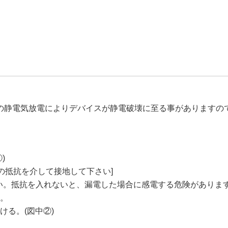
の静電気放電によりデバイスが静電破壊に至る事がありますの
)
度の抵抗を介して接地して下さい]
さい。抵抗を入れないと、漏電した場合に感電する危険がありま
い。
る。(図中②)