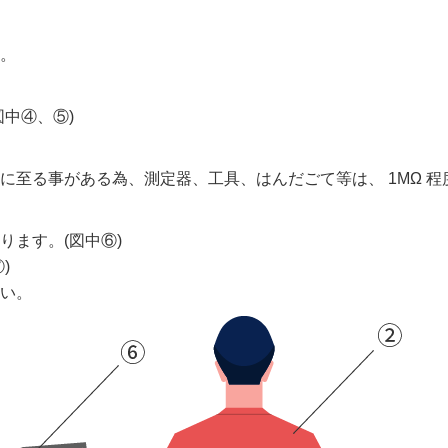
る。
中④、⑤)
に至る事がある為、測定器、工具、はんだごて等は、 1MΩ 
ます。(図中⑥)
)
い。