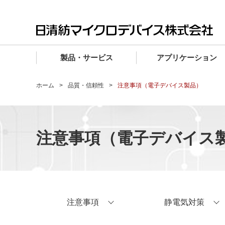
製品・サービス
アプリケーション
製品・サービス TOP
アプリケーション TOP
設計サポート TOP
品質・信頼性 TOP
購入 TOP
企業情報 TOP
ホーム
品質・信頼性
注意事項（電子デバイス製品）
電子デバイス製品
品質グレード (電子デバイス製品)
電子デバイス製品
品質方針・マネジメントシステム
電子デバイス製品
トップメッセージ
マイクロ波製品
車載機器向けIC
マイクロ波製品
電子デバイス製品
マイクロ波製品
企業理念
注意事項（電子デバイス
ファウンドリサービス
産業機器向けIC
マイクロ波製品
会社概要
設計フローから探す (電子デバイス)
民生機器向けIC
事業領域
マイクロ波
事業拠点・関連会社
MUSESオフィシャルWebサイト
注意事項
静電気対策
IR情報