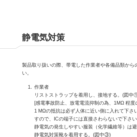
静電気対策
製品取り扱いの際、帯電した作業者や各備品類から
い。
作業者
リストストラップを着用し、接地する。(図中①
[感電事故防止、放電電流抑制の為、1MΩ 程
1 MΩの抵抗は必ず人体に近い側に入れて下
すので、ICの端子には直接さわらないで下さ
静電気の発生しやすい服装（化学繊維等）は避け
静電気対策靴を着用する。(図中③)