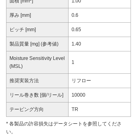
面積 [mm
]
1.00
厚み [mm]
0.6
ピッチ [mm]
0.65
製品質量 [mg] (参考値)
1.40
Moisture Sensitivity Level
1
(MSL)
推奨実装方法
リフロー
リール巻き数 [個/リール]
10000
テーピング方向
TR
* 各製品の許容損失はデータシートを参照してくださ
い。