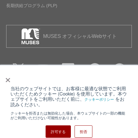
長期供給プログラム (PLP)
MUSES オフィシャルWebサイト
×
当社のウェブサイトでは、お客様に最適な状態でご利用
個人情報保護について
ウェブサイト利用規約
いただくためクッキー (Cookie) を使用しています。本ウ
ェブサイトをご利用いただく前に、
をお
クッキーポリシー
クッキーポリシー
サイトマップ
読みください。
クッキーを拒否または無効化した場合、本ウェブサイトの一部の機能
日清紡ホールディングス
がご利用いただけない可能性があります。
許可する
拒否
Copyright ⓒ Nisshinbo Micro Devices Inc. All Rights Reserved.