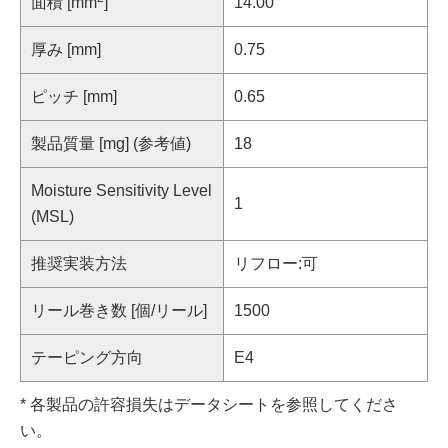
面積 [mm
]
14.00
厚み [mm]
0.75
ピッチ [mm]
0.65
製品質量 [mg] (参考値)
18
Moisture Sensitivity Level
1
(MSL)
推奨実装方法
リフロー:可
リール巻き数 [個/リール]
1500
テーピング方向
E4
* 各製品の許容損失はデータシートを参照してくださ
い。