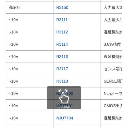
高耐圧
R3150
入力最大36
~10V
R3111
入力最大10
~10V
R3112
遅延機能付き
~10V
R3114
0.8%精度 
~10V
R3116
遅延機能付き 
~10V
R3117
センス端子分
~10V
R3118
SENSE端
~10V
NJU7700
Nchオープ
~10V
NJU7701
CMOS出力
scrollable
~10V
NJU7704
遅延機能付 