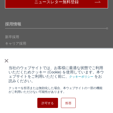
ニュースレター無料登録
採用情報
新卒採用
キャリア採用
×
お問い合わせ
当社のウェブサイトでは、お客様に最適な状態でご利用
いただくためクッキー (Cookie) を使用しています。本ウ
ェブサイトをご利用いただく前に、
をお
クッキーポリシー
読みください。
クッキーを拒否または無効化した場合、本ウェブサイトの一部の機能
クイックリンク
がご利用いただけない可能性があります。
品質マネジメントシステム
許可する
拒否
環境マネジメントシステム