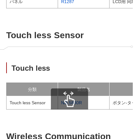
パネル
R1287
LCD用 同期
Touch less Sensor
Touch less
分類
製品名
Touch less Sensor
NJL5830R
ボタン-タッ
scrollable
Wireless Communication