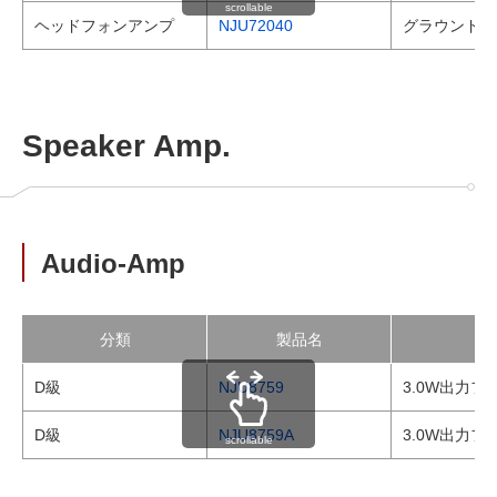
scrollable
ヘッドフォンアンプ
NJU72040
グラウンド基
Speaker Amp.
Audio-Amp
分類
製品名
D級
NJU8759
3.0W出力
D級
NJU8759A
3.0W出力
scrollable