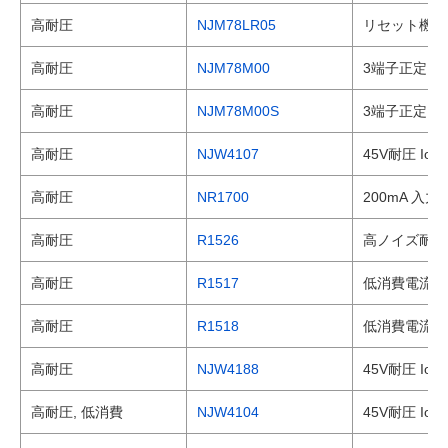
高耐圧
NJM78LR05
リセット機能
高耐圧
NJM78M00
3端子正定電
高耐圧
NJM78M00S
3端子正定電
高耐圧
NJW4107
45V耐圧 Io
高耐圧
NR1700
200mA 入
高耐圧
R1526
高ノイズ耐性 
高耐圧
R1517
低消費電流 入
高耐圧
R1518
低消費電流 入
高耐圧
NJW4188
45V耐圧 I
高耐圧, 低消費
NJW4104
45V耐圧 Io=