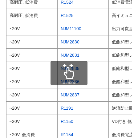
高耐圧, 低消費
R1524
低消費電流 入
高耐圧, 低消費
R1525
高イミュニティ
~20V
NJM11100
出力可変型 
~20V
NJM2830
低飽和型レギュ
~20V
NJM2831
低飽和型レギュ
~20V
NJM2835
低飽和型レギュ
~20V
NJM2836
低飽和型レギュ
scrollable
~20V
NJM2837
低飽和型レギ
~20V
R1191
逆流防止回路内
~20V
R1150
VD付き 低消
~20V, 低消費
R1154
低消費電流 入