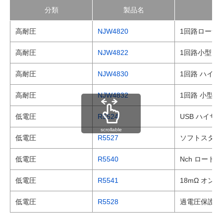
分類
製品名
高耐圧
NJW4820
1回路ローサ
高耐圧
NJW4822
1回路小型ロ
高耐圧
NJW4830
1回路 ハイ
高耐圧
NJW4832
1回路 小型
低電圧
R5524
USB ハイサ
scrollable
低電圧
R5527
ソフトスター
低電圧
R5540
Nch ロード
低電圧
R5541
18mΩ オン
低電圧
R5528
過電圧保護 (