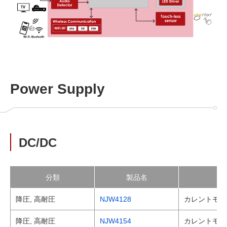
Power Supply
DC/DC
分類
製品名
降圧, 高耐圧
NJW4128
カレントモード
降圧, 高耐圧
NJW4154
カレントモード