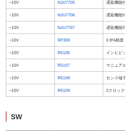
~10V
NJU7705
遅延機能付 
~10V
NJU7706
遅延機能付(
~10V
NJU7707
遅延機能付(
~10V
RP300
0.8%精度
~10V
R5106
インヒビット
~10V
R5107
マニュアルリ
~10V
R5108
センス端子搭
~10V
R5109
2クロック監
SW