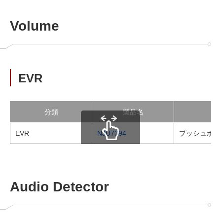
Volume
EVR
分類
製品名
EVR
NJU7394
プッシュボタ
scrollable
Audio Detector