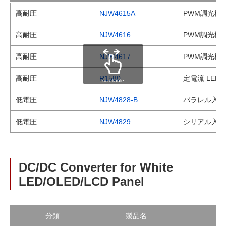
高耐圧
NJW4615A
PWM調光機
高耐圧
NJW4616
PWM調光機
高耐圧
NJW4617
PWM調光機
高耐圧
R1580
定電流 LE
scrollable
低電圧
NJW4828-B
パラレル入力
低電圧
NJW4829
シリアル入力
DC/DC Converter for White
LED/OLED/LCD Panel
分類
製品名