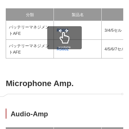
分類
製品名
バッテリーマネジメン
R5601
3/4/5セル
トAFE
バッテリーマネジメン
scrollable
R5602
4/5/6/7
トAFE
Microphone Amp.
Audio-Amp