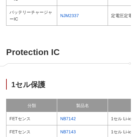
バッテリーチャージャ
NJM2337
定電圧定電流
ーIC
Protection IC
1セル保護
分類
製品名
FETセンス
NB7142
1セル Li-i
FETセンス
NB7143
1セル Li-i