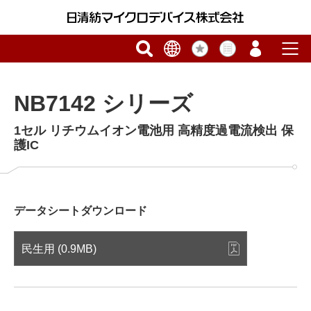
NB7142 シリーズ
1セル リチウムイオン電池用 高精度過電流検出 保
護IC
データシートダウンロード
民生用 (0.9MB)