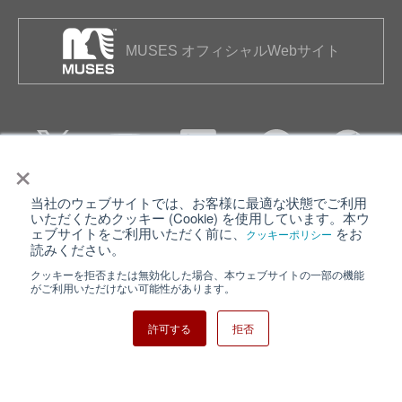
MUSES オフィシャルWebサイト
×
当社のウェブサイトでは、お客様に最適な状態でご利用
個人情報保護について
ウェブサイト利用規約
いただくためクッキー (Cookie) を使用しています。本ウ
ェブサイトをご利用いただく前に、
をお
クッキーポリシー
クッキーポリシー
サイトマップ
読みください。
クッキーを拒否または無効化した場合、本ウェブサイトの一部の機能
日清紡ホールディングス
がご利用いただけない可能性があります。
許可する
拒否
Copyright ⓒ Nisshinbo Micro Devices Inc. All Rights Reserved.