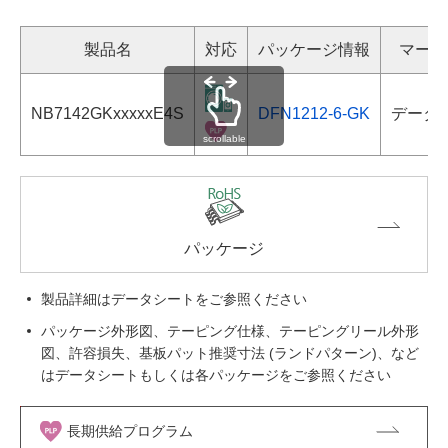
製品名
対応
パッケージ情報
マーキ
NB7142GKxxxxxE4S
DFN1212-6-GK
データ
scrollable
パッケージ
製品詳細はデータシートをご参照ください
パッケージ外形図、テーピング仕様、テーピングリール外形
図、許容損失、基板パット推奨寸法 (ランドパターン)、など
はデータシートもしくは各パッケージをご参照ください
長期供給プログラム