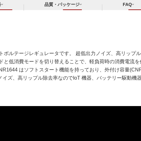
料
品質・パッケージ
FAQ
プアウトボルテージレギュレータです。 超低出力ノイズ、高リッ
ードと低消費モードを切り替えることで、軽負荷時の消費電流を
R1644 はソフトスタート機能を持っており、外付け容量(C
イズ、高リップル除去率なのでIoT 機器、バッテリー駆動機