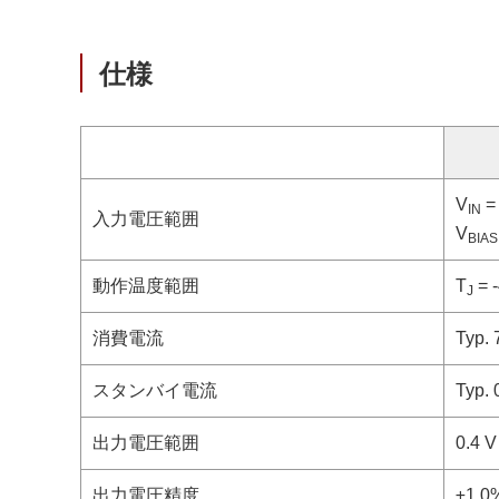
仕様
V
=
IN
入力電圧範囲
V
BIAS
動作温度範囲
T
= 
J
消費電流
Typ. 
スタンバイ電流
Typ. 
出力電圧範囲
0.4 V
出力電圧精度
±1.0%