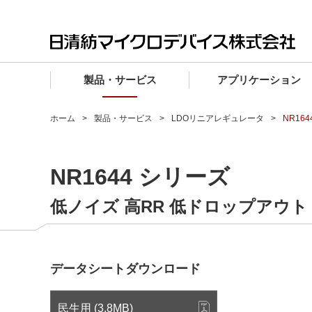
製品・サービス
アプリケーション
製品・サービス TOP
アプリケーション TOP
設計サポート TOP
品質・信頼性 TOP
購入 TOP
企業情報 TOP
ホーム
製品・サービス
LDOリニアレギュレータ
NR16
電子デバイス製品
品質グレード (電子デバイス製品)
電子デバイス製品
品質方針・マネジメントシステム
電子デバイス製品
トップメッセージ
NR1644 シリーズ
マイクロ波製品
車載機器向けIC
マイクロ波製品
電子デバイス製品
マイクロ波製品
企業理念
ファウンドリサービス
産業機器向けIC
マイクロ波製品
会社概要
低ノイズ 高RR 低ドロップアウト 
設計フローから探す (電子デバイス)
民生機器向けIC
事業領域
マイクロ波
事業拠点・関連会社
データシートダウンロード
MUSESオフィシャルWebサイト
IR情報
民生用 (3.8MB)